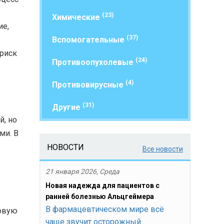
(23)
Химические
ие,
(37)
Вспомогательные
 риск
(24)
Противоопухолевые
(4)
Противовирусные
(31)
Другие
й, но
ми. В
НОВОСТИ
Все новости
21 января 2026, Среда
Новая надежда для пациентов с
ранней болезнью Альцгеймера
В фармацевтическом мире всё
овую
чаще звучит осторожный...