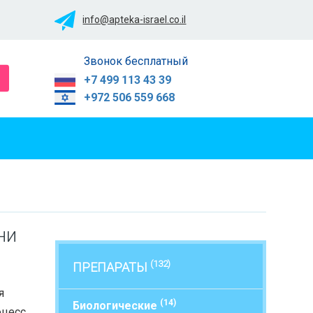
info@apteka-israel.co.il
Звонок бесплатный
+7 499 113 43 39
+972 506 559 668
ни
(132)
ПРЕПАРАТЫ
я
(14)
Биологические
оцесс